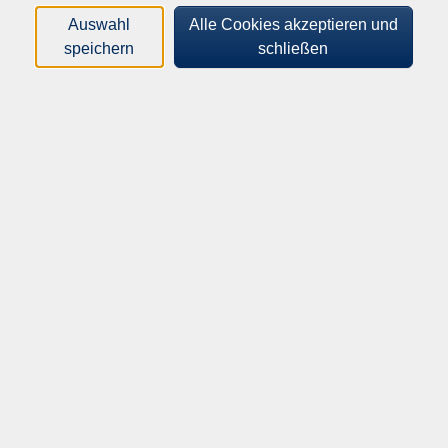
Kurse (
1
)
Loading...
Auswahl
Alle Cookies akzeptieren und
speichern
schließen
Sortierung
Gemeinwohl-Ökonomie - eine Alternative?
In Kooperation mit GWÖ Ostwestfalen-Lippe e. V.
262-10540
Gebührenfrei
04.11.2026
18:00
–
20:00
Uhr
Halle, vhs im Bahnhof, Raum 3, Bahnhofstr.
40
Jan Spatzl