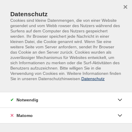
Skip to main content
Skip to page footer
×
Datenschutz
Cookies sind kleine Datenmengen, die von einer Website
gesendet und vom Webb rowser des Nutzers während des
Surfens auf dem Computer des Nutzers gespeichert
werden. Ihr Browser speichert jede Nachricht in einer
kleinen Datei, die Cookie genannt wird. Wenn Sie eine
weitere Seite vom Server anfordern, sendet Ihr Browser
Übersicht unserer Dozent*innen
das Cookie an den Server zurück. Cookies wurden als
zuverlässiger Mechanismus für Websites entwickelt, um
sich Informationen zu merken oder die Surf-Aktivitäten des
Benutzers aufzuzeichnen. Bitte willigen Sie in die
Dozent*innen A-Z
Verwendung von Cookies ein. Weitere Informationen finden
Sie in unseren Datenschutzhinweisen.
Datenschutz
Jan Spatzl
Notwendig
Filter
Matomo
nur buchbare
nur beginnende