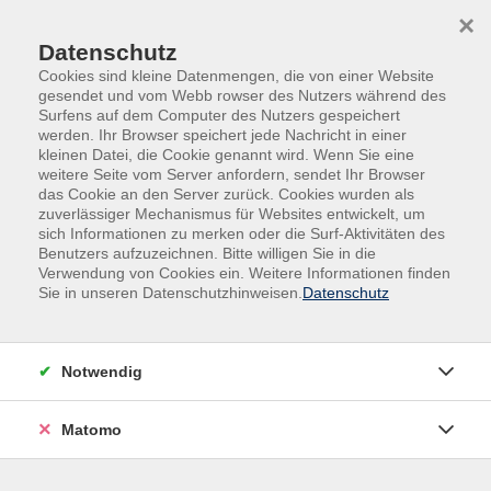
Skip to main content
Skip to page footer
×
Datenschutz
Cookies sind kleine Datenmengen, die von einer Website
gesendet und vom Webb rowser des Nutzers während des
Surfens auf dem Computer des Nutzers gespeichert
werden. Ihr Browser speichert jede Nachricht in einer
kleinen Datei, die Cookie genannt wird. Wenn Sie eine
weitere Seite vom Server anfordern, sendet Ihr Browser
Übersicht unserer Dozent*innen
das Cookie an den Server zurück. Cookies wurden als
zuverlässiger Mechanismus für Websites entwickelt, um
sich Informationen zu merken oder die Surf-Aktivitäten des
Benutzers aufzuzeichnen. Bitte willigen Sie in die
Dozent*innen A-Z
Verwendung von Cookies ein. Weitere Informationen finden
Sie in unseren Datenschutzhinweisen.
Datenschutz
Katharina Ostkämper
Notwendig
Filter
Matomo
nur buchbare
nur beginnende