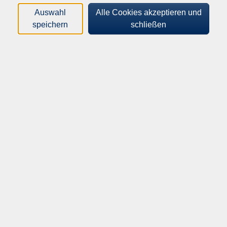
Loading...
Kurse (
3
)
Auswahl
Alle Cookies akzeptieren und
speichern
schließen
Sortierung
Afterwork Schmuckdesign -
Kreativer Perlenworkshop
262-26000
42,00 €
25.09.2026
18:00
–
22:00
Uhr
Versmold, Atelier des Perlenworkshops,
Oesterweger Str. 52 (1. Etage, über dem
Hofladen)
Katharina Ostkämper