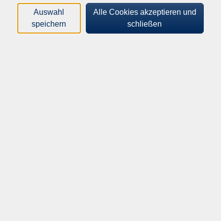
Kurse (
1
)
Loading...
Auswahl
Alle Cookies akzeptieren und
speichern
schließen
Sortierung
Frankreich vor den Präsidentschaftswahlen
(online)
262-19050
Gebührenfrei
17.09.2026
19:30
–
21:00
Uhr
Online-Kurs
Helene Bubrowski
​,
Michaela Wiegel