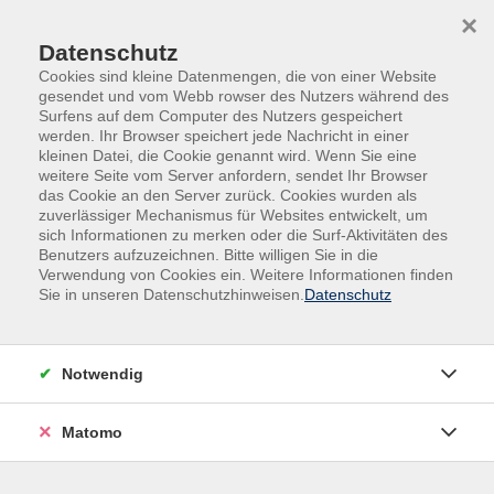
Skip to main content
Skip to page footer
×
Datenschutz
Cookies sind kleine Datenmengen, die von einer Website
gesendet und vom Webb rowser des Nutzers während des
Surfens auf dem Computer des Nutzers gespeichert
werden. Ihr Browser speichert jede Nachricht in einer
kleinen Datei, die Cookie genannt wird. Wenn Sie eine
weitere Seite vom Server anfordern, sendet Ihr Browser
Übersicht unserer Dozent*innen
das Cookie an den Server zurück. Cookies wurden als
zuverlässiger Mechanismus für Websites entwickelt, um
sich Informationen zu merken oder die Surf-Aktivitäten des
Benutzers aufzuzeichnen. Bitte willigen Sie in die
Dozent*innen A-Z
Verwendung von Cookies ein. Weitere Informationen finden
Sie in unseren Datenschutzhinweisen.
Datenschutz
Michaela Wiegel
Notwendig
Filter
Matomo
nur buchbare
nur beginnende