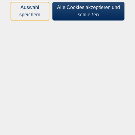
Loading...
Kurse (
4
)
Auswahl
Alle Cookies akzeptieren und
speichern
schließen
Sortierung
Das Wasser des Sommers
Die Schreibwerkstatt der vhs Ravensberg
261-14010
28,00 €
22.07.2026
—
26.08.2026
19:30
–
21:45
Uhr
Halle, Bürgerzentrum Remise, Raum 6,
Kiskerstr. 2
​,
Halle, Volkshochschule,
Deele/Konferenzraum, Kiskerstr. 2
Ulrike Ksol