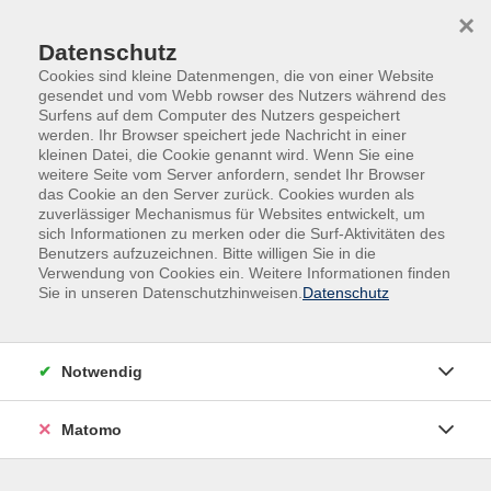
Skip to main content
Skip to page footer
×
Datenschutz
Cookies sind kleine Datenmengen, die von einer Website
gesendet und vom Webb rowser des Nutzers während des
Surfens auf dem Computer des Nutzers gespeichert
werden. Ihr Browser speichert jede Nachricht in einer
kleinen Datei, die Cookie genannt wird. Wenn Sie eine
weitere Seite vom Server anfordern, sendet Ihr Browser
Übersicht unserer Dozent*innen
das Cookie an den Server zurück. Cookies wurden als
zuverlässiger Mechanismus für Websites entwickelt, um
sich Informationen zu merken oder die Surf-Aktivitäten des
Benutzers aufzuzeichnen. Bitte willigen Sie in die
Dozent*innen A-Z
Verwendung von Cookies ein. Weitere Informationen finden
Sie in unseren Datenschutzhinweisen.
Datenschutz
Ulrike Ksol
Notwendig
Filter
Matomo
nur buchbare
nur beginnende