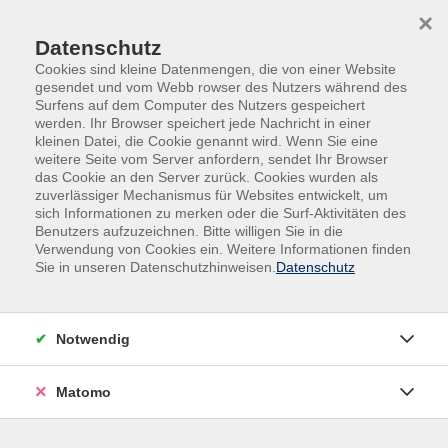
Skip to main content
Skip to page footer
×
Datenschutz
Cookies sind kleine Datenmengen, die von einer Website
gesendet und vom Webb rowser des Nutzers während des
Surfens auf dem Computer des Nutzers gespeichert
werden. Ihr Browser speichert jede Nachricht in einer
kleinen Datei, die Cookie genannt wird. Wenn Sie eine
weitere Seite vom Server anfordern, sendet Ihr Browser
das Cookie an den Server zurück. Cookies wurden als
Beruf | Digitales | Umwelt
zuverlässiger Mechanismus für Websites entwickelt, um
sich Informationen zu merken oder die Surf-Aktivitäten des
Berufliche Bildung | Softskills | Kommunikation
Benutzers aufzuzeichnen. Bitte willigen Sie in die
Digitales Marketing für Selbstständige &
Verwendung von Cookies ein. Weitere Informationen finden
Sie in unseren Datenschutzhinweisen.
Datenschutz
kleine Unternehmen
Möchten Sie online mehr Menschen erreichen und Ihr
Angebot überzeugend darstellen? Dieser Kurs erklärt
Notwendig
digitales Marketing für kleine Unternehmen einfach
und praxisnah. Sie lernen, wie Sie Social Media,
Matomo
Suchmaschinen, E-Mail-Marketing und Ihr Google-
Unternehmensprofil effektiv nutzen, um sichtbar zu