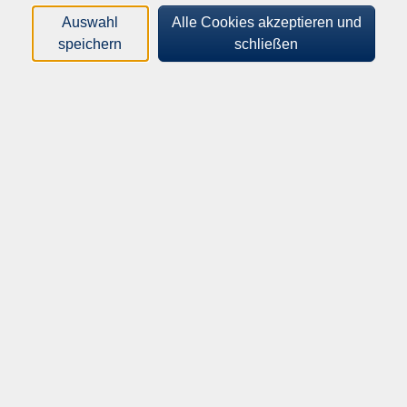
werden und neue Kundschaft zu gewinnen – mit direkt
Auswahl
Alle Cookies akzeptieren und
umsetzbaren Tipps und Werkzeugen.
speichern
schließen
55,00
€
Gebühr:
ermäßigte Gebühr: 29,00€
In den Warenkorb
Kursnummer:
262-51010
Start:
Ende:
Mi. 30.09.2026
Mi. 14.10.2026
18:30 Uhr
20:15 Uhr
3 Termine