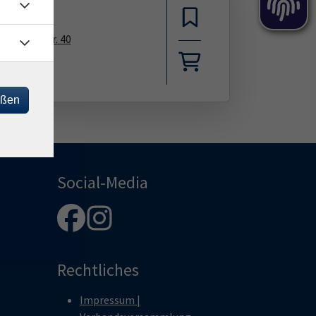
 Bahnhofstr. 40
eßen
Social-Media
Rechtliches
Impressum |