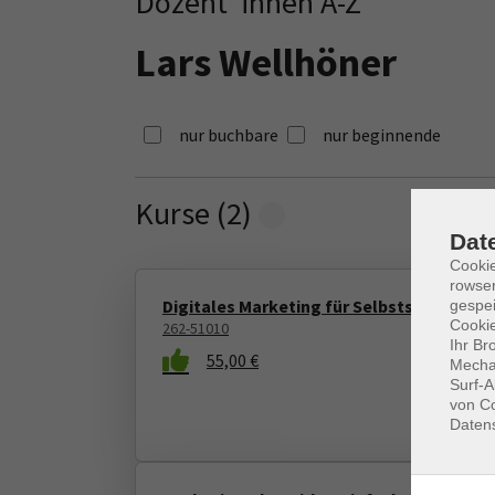
Dozent*innen A-Z
Lars Wellhöner
nur buchbare
nur beginnende
Kurse (
2
)
Loading...
Dat
Cooki
rowse
Digitales Marketing für Selbstständige 
gespei
Cookie
262-51010
Ihr Br
55,00 €
Mechan
Surf-A
von Co
Daten