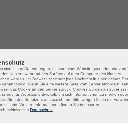
enschutz
es sind kleine Datenmengen, die von einer Website gesendet und vo
r des Nutzers während des Surfens auf dem Computer des Nutzers
& kleine Unternehmen
chert werden. Ihr Browser speichert jede Nachricht in einer kleinen Dat
30.09.2026
—
14.10.2026
 genannt wird. Wenn Sie eine weitere Seite vom Server anfordern, se
18:30
–
20:15
Uhr
owser das Cookie an den Server zurück. Cookies wurden als zuverlässi
Halle, Volkshochschule, Deele/
ismus für Websites entwickelt, um sich Informationen zu merken oder
ktivitäten des Benutzers aufzuzeichnen. Bitte willigen Sie in die Verwe
Lars Wellhöner
okies ein. Weitere Informationen finden Sie in unseren
schutzhinweisen.
Datenschutz