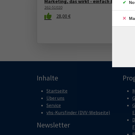
Marketing, das wirkt - einfach & kosteng
No
262-51020
28,00 €
Ma
Inhalte
Pro
Startseite
M
Über uns
G
Service
G
vhs-Kursfinder (DVV-Webseite)
E
D
Newsletter
F
B