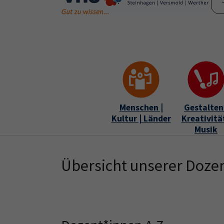
Skip to main content
Skip to page footer
Menschen |
Gestalten 
Kultur | Länder
Kreativität
Musik
Übersicht unserer Doze