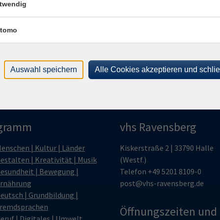
ünstig
11.11.2026
twendig
18:00
–
20:15
Uhr
Halle, vhs im Bahnhof, Raum 3,
tomo
Lars Wellhöner
Auswahl speichern
Alle Cookies akzeptieren und schli
gramm
vhs Ravensberg
enschen | Kultur | Länder
Kiskerstraße 2 | 33790 Halle
estalten | Kreativität | Musik
(Westf.)
esundheit | Bewegung |
Telefon
+49 5201 8109-0
rnährung
post@vhs-ravensberg.de
eutsch | Grundbildung |
remdsprachen
Öffnungszeiten und
eruf | Digitales | Umwelt