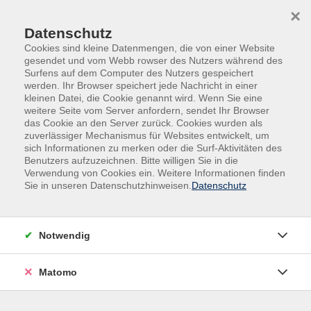
Skip to main content
Skip to page footer
×
Datenschutz
Cookies sind kleine Datenmengen, die von einer Website
gesendet und vom Webb rowser des Nutzers während des
Surfens auf dem Computer des Nutzers gespeichert
werden. Ihr Browser speichert jede Nachricht in einer
kleinen Datei, die Cookie genannt wird. Wenn Sie eine
weitere Seite vom Server anfordern, sendet Ihr Browser
das Cookie an den Server zurück. Cookies wurden als
Beruf | Digitales | Umwelt
zuverlässiger Mechanismus für Websites entwickelt, um
sich Informationen zu merken oder die Surf-Aktivitäten des
Berufliche Bildung | Softskills | Kommunikation
Benutzers aufzuzeichnen. Bitte willigen Sie in die
Marketing, das wirkt - einfach &
Verwendung von Cookies ein. Weitere Informationen finden
Sie in unseren Datenschutzhinweisen.
Datenschutz
kostengünstig
Gutes Marketing muss kein Vermögen kosten! In
diesem kompakten Vortrag erfahren Sie, wie Sie auch
Notwendig
mit kleinem Budget und einfachen Mitteln eine große
Wirkung erzielen. Vermittelt werden praxisnahe
Matomo
Strategien, die speziell auf kleine Betriebe und
Selbstständige zugeschnitten und direkt umsetzbar