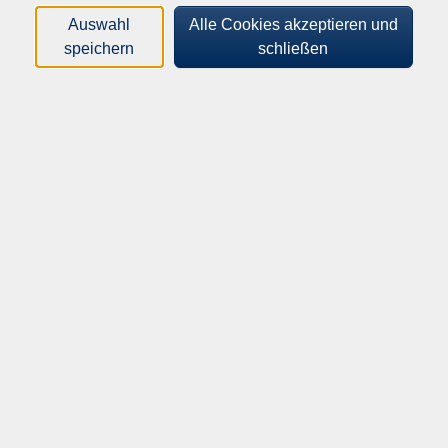
sind. Erfahren Sie, wie Sie Ihre Sichtbarkeit nachhaltig
Auswahl
Alle Cookies akzeptieren und
erhöhen, ohne Unmengen an Zeit oder Geld zu
speichern
schließen
investieren.
28,00
€
Gebühr:
ermäßigte Gebühr: 14,00€
Teilnehmerart
Bitte wählen...
In den Warenkorb
Kursnummer:
262-51020
Start:
Ende: