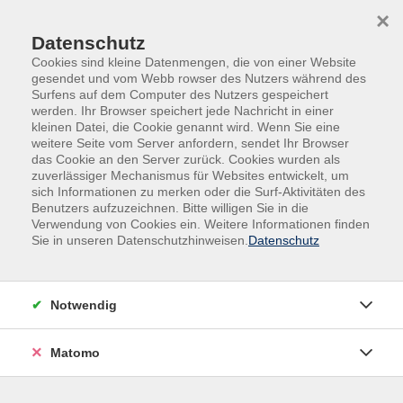
Skip to main content
Skip to page footer
×
Datenschutz
Cookies sind kleine Datenmengen, die von einer Website
gesendet und vom Webb rowser des Nutzers während des
Surfens auf dem Computer des Nutzers gespeichert
werden. Ihr Browser speichert jede Nachricht in einer
kleinen Datei, die Cookie genannt wird. Wenn Sie eine
weitere Seite vom Server anfordern, sendet Ihr Browser
das Cookie an den Server zurück. Cookies wurden als
Gesundheit | Bewegung | Ernährung
zuverlässiger Mechanismus für Websites entwickelt, um
sich Informationen zu merken oder die Surf-Aktivitäten des
Gesundheit im Fokus
Benutzers aufzuzeichnen. Bitte willigen Sie in die
Ernährung, Stress und Schlaf - Wie
Verwendung von Cookies ein. Weitere Informationen finden
Sie in unseren Datenschutzhinweisen.
Datenschutz
unsere Zellen Gesundheit und Energie
beeinflussen
In diesem Vortrag geht es darum, wie unsere
Notwendig
Ernährung – insbesondere bestimmte Fettsäuren wie
Omega-3 – mit Zellgesundheit,
Matomo
Entzündungsprozessen, Stressregulation und
Schlafqualität zusammenhängen kann. Ziel ist es,