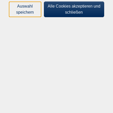
wissenschaftliche Zusammenhänge verständlich zu
Auswahl
Alle Cookies akzeptieren und
erklären und den Teilnehmerinnen und Teilnehmern
speichern
schließen
praktische Impulse für den Alltag zu geben. Der
Vortrag richtet sich an Menschen, die sich für
Gesundheitsprävention und eine bewusste
Lebensweise interessieren. Themen sind unter
anderem:
• Ernährung und Zellgesundheit
• stille Entzündungen im Körper
• Stress und Schlaf
• die Rolle von Omega-3-Fettsäuren