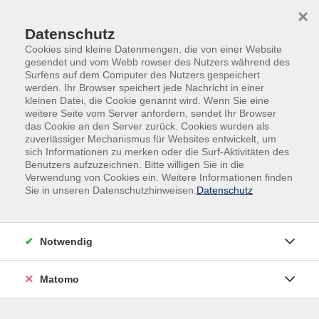
Skip to main content
Skip to page footer
×
Datenschutz
Cookies sind kleine Datenmengen, die von einer Website
gesendet und vom Webb rowser des Nutzers während des
Surfens auf dem Computer des Nutzers gespeichert
werden. Ihr Browser speichert jede Nachricht in einer
kleinen Datei, die Cookie genannt wird. Wenn Sie eine
weitere Seite vom Server anfordern, sendet Ihr Browser
das Cookie an den Server zurück. Cookies wurden als
vhs im Sommer
zuverlässiger Mechanismus für Websites entwickelt, um
sich Informationen zu merken oder die Surf-Aktivitäten des
Das Wasser des Sommers
Benutzers aufzuzeichnen. Bitte willigen Sie in die
Verwendung von Cookies ein. Weitere Informationen finden
Die Schreibwerkstatt der vhs Ravensberg
Sie in unseren Datenschutzhinweisen.
Datenschutz
Wasser brauchen wir. Meistens lieben wir es. Wasser
beschäftigt uns. Mit Wasser kühl halten, ausreichend
trinken, ins Wasser eintauchen, mit seiner Knappheit
Notwendig
leben, oder Überfluss ertragen, überleben. Wir werden
es beschreiben. Tauchen Sie mit ein! Vorkenntnisse
Matomo
sind nicht erforderlich.
Mitzubringen / Material