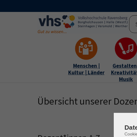
Skip to main content
Skip to page footer
Menschen |
Gestalten 
Kultur | Länder
Kreativität
Musik
Übersicht unserer Doze
Dat
Cooki