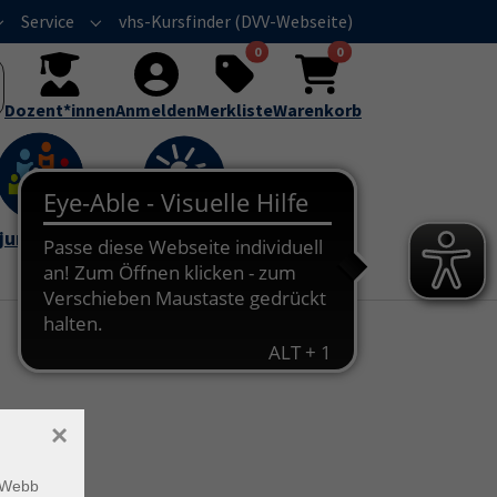
Service
vhs-Kursfinder (DVV-Webseite)
Submenu for "Über uns"
Submenu for "Service"
0
0
Dozent*innen
Anmelden
Merkliste
Warenkorb
junge vhs
vhs im Sommer
×
m Webb