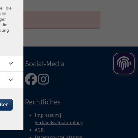
ei, die
ndet
ger
 die
ndung
Social-Media
Rechtliches
eßen
Impressum |
Verbandsversammlung
AGB
Datenschutzerklärung