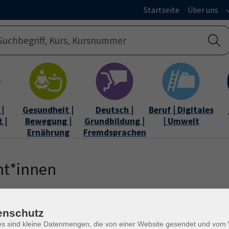
Startseite
Über uns
|
Gesundheit |
Deutsch |
Beruf | Digitales
 |
Bewegung |
Grundbildung |
| Umwelt
Ernährung
Fremdsprachen
nt*innen
enschutz
es sind kleine Datenmengen, die von einer Website gesendet und vo