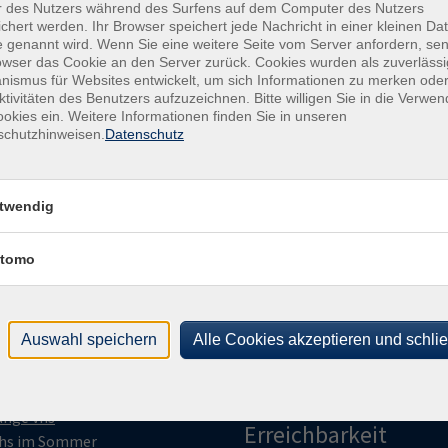
r des Nutzers während des Surfens auf dem Computer des Nutzers
chert werden. Ihr Browser speichert jede Nachricht in einer kleinen Dat
 genannt wird. Wenn Sie eine weitere Seite vom Server anfordern, se
owser das Cookie an den Server zurück. Cookies wurden als zuverlässi
ismus für Websites entwickelt, um sich Informationen zu merken oder
ktivitäten des Benutzers aufzuzeichnen. Bitte willigen Sie in die Verwe
okies ein. Weitere Informationen finden Sie in unseren
schutzhinweisen.
Datenschutz
gramm
vhs Ravensberg
twendig
enschen | Kultur | Länder
Kiskerstraße 2 | 33790 Halle
tomo
estalten | Kreativität | Musik
(Westf.)
esundheit | Bewegung |
Telefon
+49 5201 8109-0
rnährung
post@vhs-ravensberg.de
Auswahl speichern
Alle Cookies akzeptieren und schli
eutsch | Grundbildung |
remdsprachen
Öffnungszeiten und
eruf | Digitales | Umwelt
telefonische
unge vhs
Erreichbarkeit
hs im Sommer